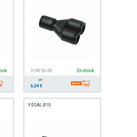
tock
3140 06 00
En stock
HT
6,04 €
Y ÉGAL Ø10