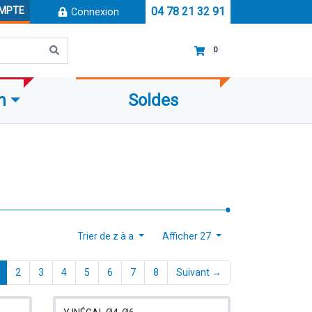
OMPTE
04 78 21 32 91
Connexion
0
m
Soldes
Trier de z à a
Afficher 27
(current)
2
3
4
5
6
7
8
Suivant →