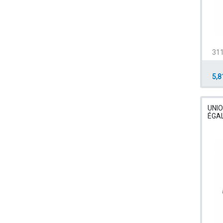
311
5,8
UNIO
ÉGA