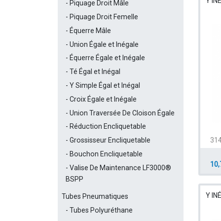
Y IN
Piquage Droit Mâle
Piquage Droit Femelle
Équerre Mâle
Union Égale et Inégale
Équerre Égale et Inégale
Té Égal et Inégal
Y Simple Égal et Inégal
Croix Égale et Inégale
Union Traversée De Cloison Égale
Réduction Encliquetable
314
Grossisseur Encliquetable
Bouchon Encliquetable
10,
Valise De Maintenance LF3000®
BSPP
Y IN
Tubes Pneumatiques
Tubes Polyuréthane