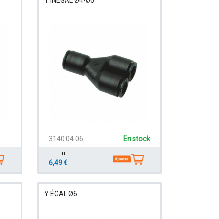
Y INÉGAL Ø4-Ø6
3140 04 06
En stock
HT
6,49 €
Y ÉGAL Ø6