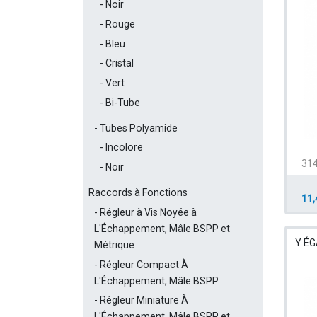
Noir
Rouge
Bleu
Cristal
Vert
Bi-Tube
Tubes Polyamide
Incolore
314
Noir
Raccords à Fonctions
11,
Régleur à Vis Noyée à
L'Échappement, Mâle BSPP et
Y ÉG
Métrique
Régleur Compact À
L'Échappement, Mâle BSPP
Régleur Miniature À
L'Échappement, Mâle BSPP et