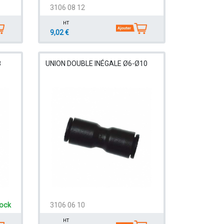
3106 08 12
HT
9,02 €
8
UNION DOUBLE INÉGALE Ø6-Ø10
tock
3106 06 10
HT