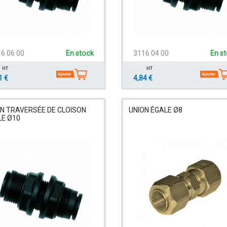
6 06 00
En stock
3116 04 00
En s
HT
HT
1 €
4,84 €
N TRAVERSÉE DE CLOISON
UNION ÉGALE Ø8
LE Ø10