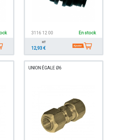
tock
3116 12 00
En stock
HT
12,93 €
UNION ÉGALE Ø6