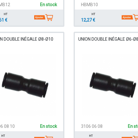
MB12
En stock
HBMB10
HT
HT
61 €
12,27 €
N DOUBLE INÉGALE Ø8-Ø10
UNION DOUBLE INÉGALE Ø6-Ø
6 08 10
En stock
3106 06 08
En s
HT
HT