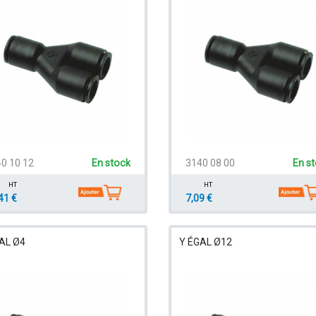
0 10 12
En stock
3140 08 00
En s
HT
HT
41 €
7,09 €
AL Ø4
Y ÉGAL Ø12