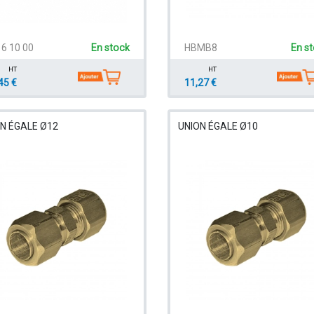
6 10 00
En stock
HBMB8
En s
HT
HT
45 €
11,27 €
N ÉGALE Ø12
UNION ÉGALE Ø10