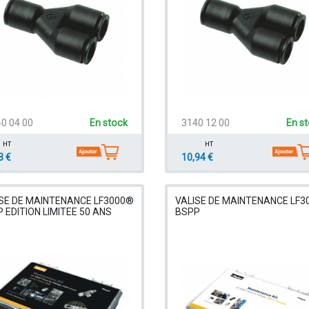
0 04 00
En stock
3140 12 00
En s
HT
HT
3 €
10,94 €
SE DE MAINTENANCE LF3000®
VALISE DE MAINTENANCE LF3
 EDITION LIMITEE 50 ANS
BSPP