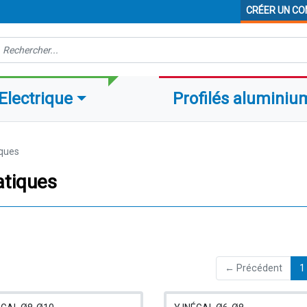
CRÉER UN C
echerche
Electrique
Profilés aluminiu
ques
atiques
← Précédent
1