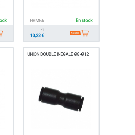
tock
HBMB6
En stock
HT
10,23 €
UNION DOUBLE INÉGALE Ø8-Ø12