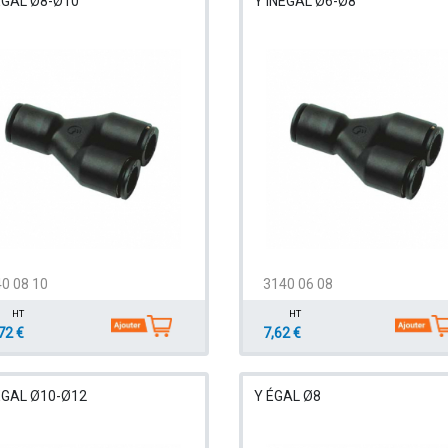
ÉGAL Ø8-Ø10
Y INÉGAL Ø6-Ø8
0 08 10
3140 06 08
HT
HT
72 €
7,62 €
ÉGAL Ø10-Ø12
Y ÉGAL Ø8