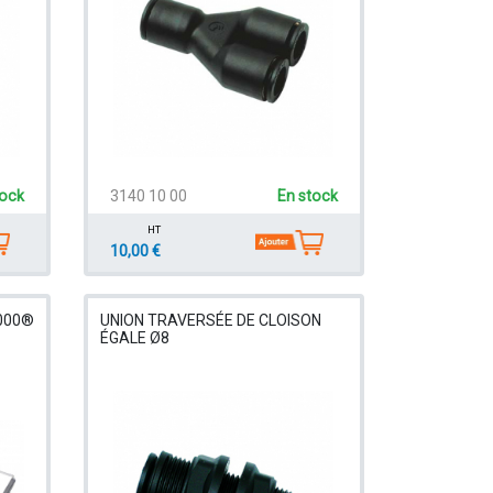
tock
3140 10 00
En stock
HT
10,00 €
000®
UNION TRAVERSÉE DE CLOISON
ÉGALE Ø8