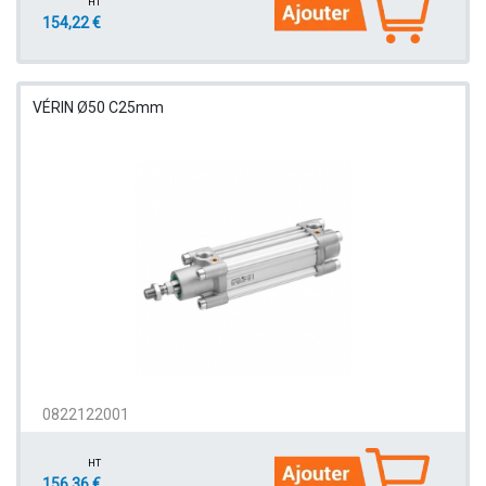
HT
154,22 €
VÉRIN Ø50 C25mm
0822122001
HT
156,36 €