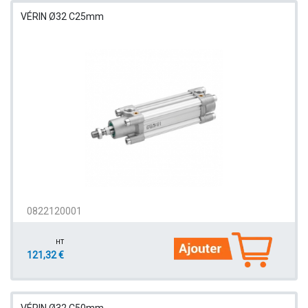
VÉRIN Ø32 C25mm
0822120001
HT
121,32 €