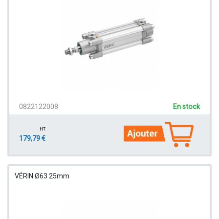
0822122008
En stock
HT
179,79 €
VÉRIN Ø63 25mm