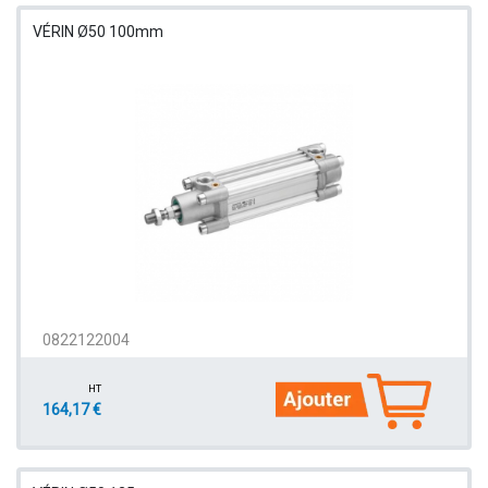
VÉRIN Ø50 100mm
0822122004
HT
164,17 €