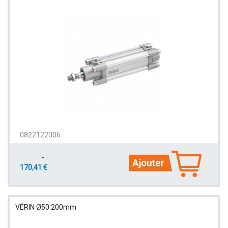
0822122006
HT
170,41 €
VÉRIN Ø50 200mm