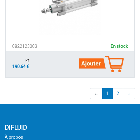
0822123003
En stock
HT
190,64 €
(current)
←
1
2
→
DIFLUID
À propos