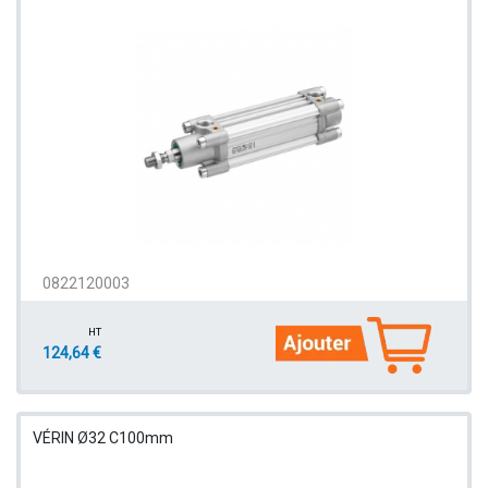
0822120003
HT
124,64 €
VÉRIN Ø32 C100mm