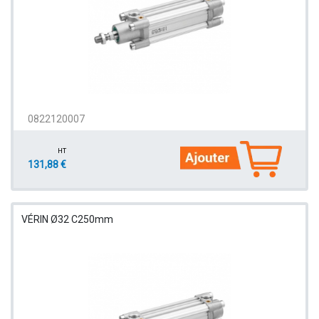
0822120007
HT
131,88 €
VÉRIN Ø32 C250mm