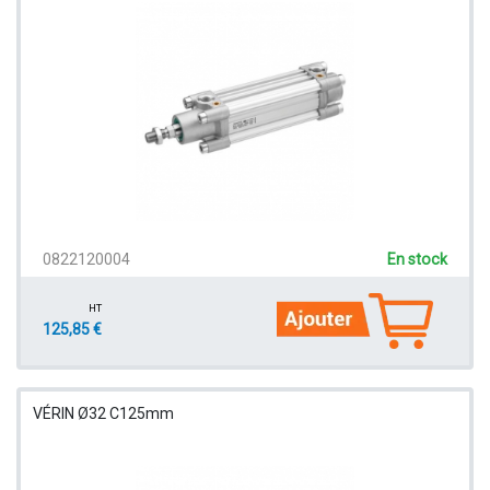
0822120004
En stock
HT
125,85 €
VÉRIN Ø32 C125mm