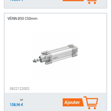
VÉRIN Ø50 C50mm
0822122002
HT
158,96 €