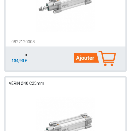
0822120008
HT
134,90 €
VÉRIN Ø40 C25mm