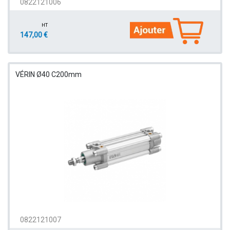
0822121006
HT
147,00 €
VÉRIN Ø40 C200mm
0822121007