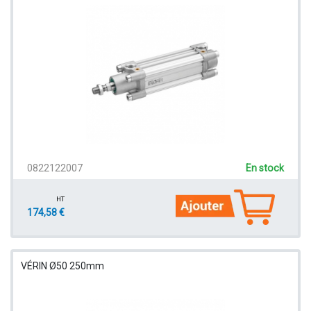
0822122007
En stock
HT
174,58 €
VÉRIN Ø50 250mm