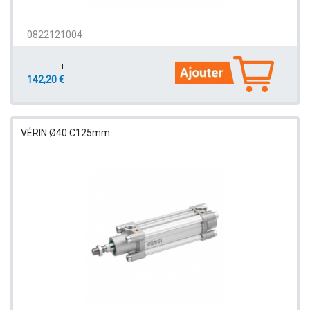
0822121004
HT
142,20 €
VÉRIN Ø40 C125mm