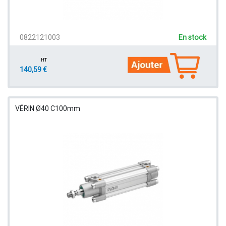
0822121003
En stock
HT
140,59 €
VÉRIN Ø40 C100mm