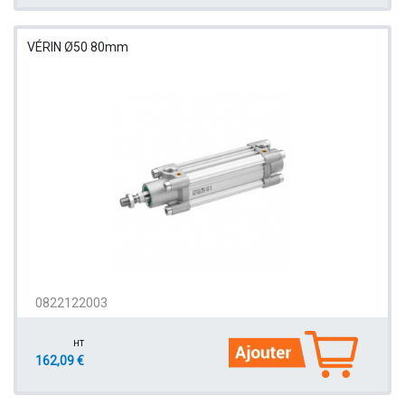
VÉRIN Ø50 80mm
0822122003
HT
162,09 €