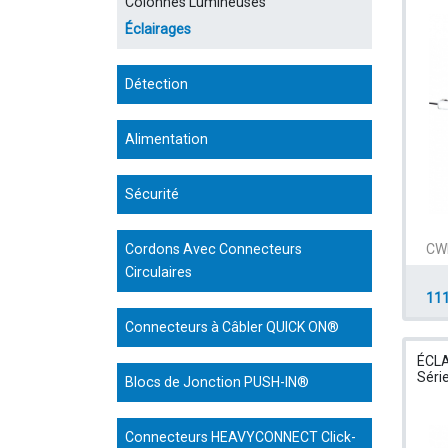
Colonnes Lumineuses
Éclairages
Détection
Alimentation
Sécurité
CW
Cordons Avec Connecteurs
Circulaires
111
Connecteurs à Câbler QUICK ON®
ÉCL
Séri
Blocs de Jonction PUSH-IN®
Connecteurs HEAVYCONNECT Click-