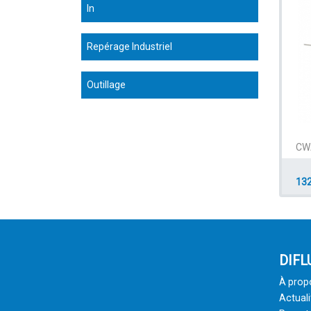
In
Repérage Industriel
Outillage
CW
132
DIFL
À prop
Actuali