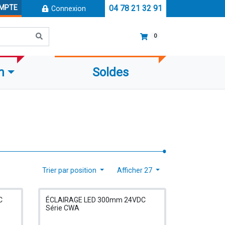
OMPTE
04 78 21 32 91
Connexion
0
m
Soldes
Trier par position
Afficher 27
C
ÉCLAIRAGE LED 300mm 24VDC
Série CWA