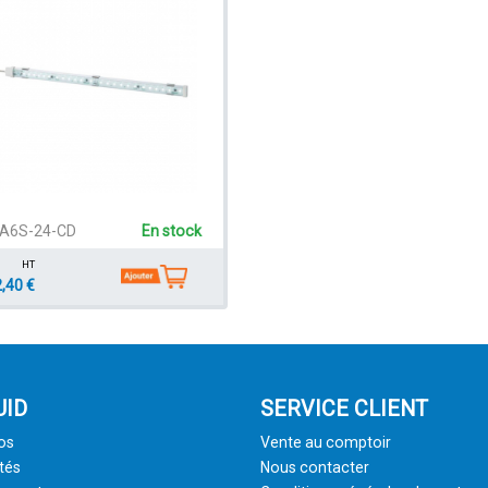
A6S-24-CD
En stock
HT
,40 €
UID
SERVICE CLIENT
os
Vente au comptoir
tés
Nous contacter