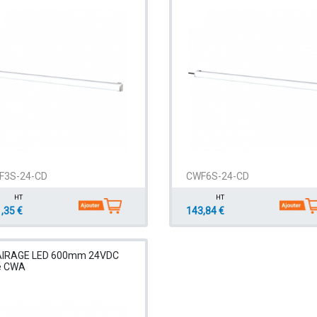
F3S-24-CD
CWF6S-24-CD
HT
HT
,35 €
143,84 €
AIRAGE LED 600mm 24VDC
e CWA