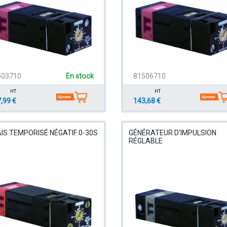
503710
En stock
81506710
HT
HT
,99 €
143,68 €
IS TEMPORISÉ NÉGATIF 0-30S
GÉNÉRATEUR D'IMPULSION
RÉGLABLE