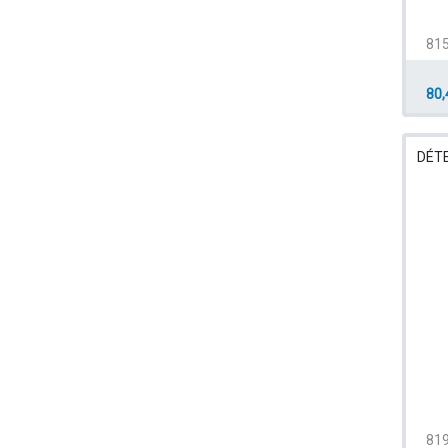
81
80,
DÉTE
81