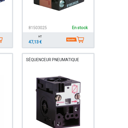
81503025
En stock
HT
47,13 €
SÉQUENCEUR PNEUMATIQUE