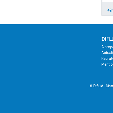
49,
DIFL
À prop
Actuali
Recru
Mentio
©
Difluid
- Dist