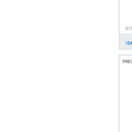
81
154
PRE