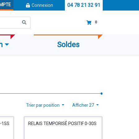
OMPTE
04 78 21 32 91
Connexion
0
m
Soldes
Trier par position
Afficher 27
-15S
RELAIS TEMPORISÉ POSITIF 0-30S