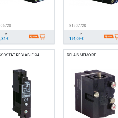
506720
81507720
HT
HT
,34 €
191,09 €
SSOSTAT RÉGLABLE Ø4
RELAIS MÉMOIRE