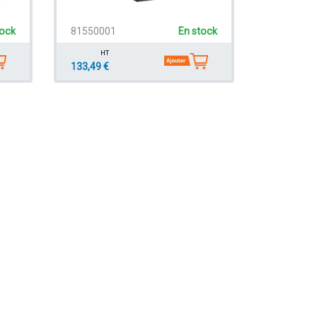
tock
81550001
En stock
HT
133,49 €