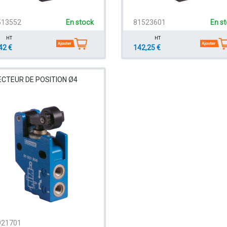
513552
En stock
81523601
En s
HT
HT
42 €
142,25 €
CTEUR DE POSITION Ø4
921701