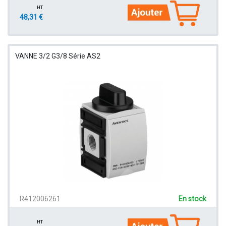
HT
48,31 €
VANNE 3/2 G3/8 Série AS2
R412006261
En stock
HT