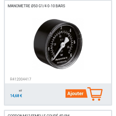
MANOMETRE Ø50 G1/4 0-10 BARS
R412004417
HT
14,68 €
CORDON M12 FEMELLE COUDÉ 4P 5M