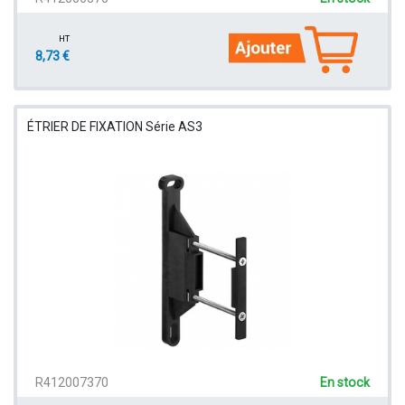
HT
8,73 €
ÉTRIER DE FIXATION Série AS3
R412007370
En stock