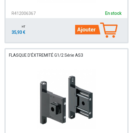
R412006367
En stock
HT
35,93 €
FLASQUE D'ÉXTREMITÉ G1/2 Série AS3