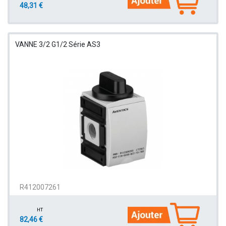
48,31 €
VANNE 3/2 G1/2 Série AS3
R412007261
HT
82,46 €