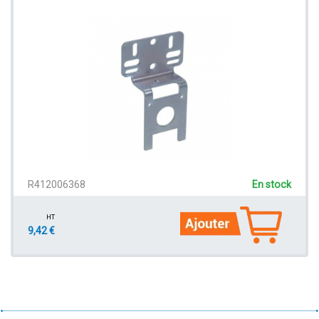
R412006368
En stock
HT
9,42 €