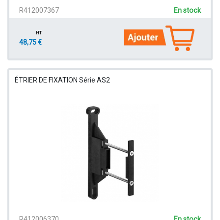
R412007367
En stock
HT
48,75 €
ÉTRIER DE FIXATION Série AS2
R412006370
En stock