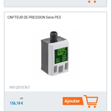
CAPTEUR DE PRESSION Série PE5
R412010767
HT
156,18 €