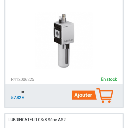
R412006225
En stock
HT
57,32 €
LUBRIFICATEUR G3/8 Série AS2