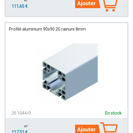
HT
111,65 €
Profilé aluminium 90x90 2G rainure 8mm
20.1044/0
En stock
HT
117,51 €