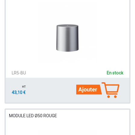
LR5-BU
En stock
HT
43,10 €
MODULE LED Ø50 ROUGE