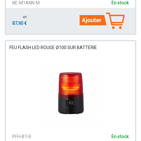
NE-M1ANN-M
En stock
HT
87,90 €
FEU FLASH LED ROUGE Ø100 SUR BATTERIE
PFH-BT-R
En stock