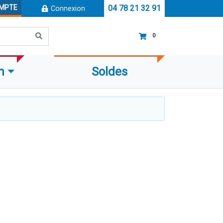
OMPTE
04 78 21 32 91
Connexion
0
m
Soldes