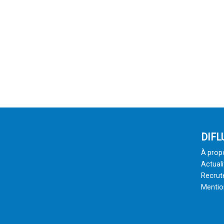
DIFL
À prop
Actuali
Recru
Mentio