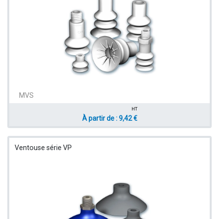
MVS
HT
À partir de : 9,42 €
Ventouse série VP