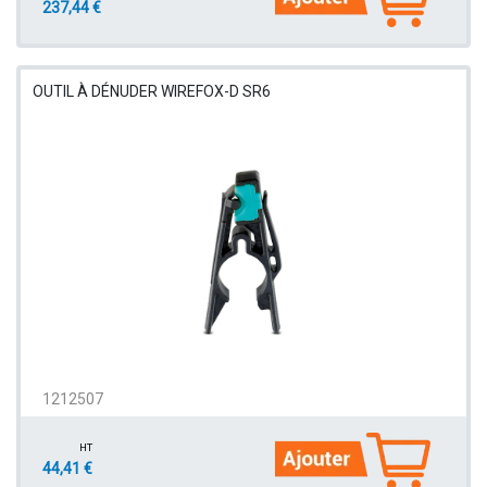
237,44 €
OUTIL À DÉNUDER WIREFOX-D SR6
1212507
HT
44,41 €