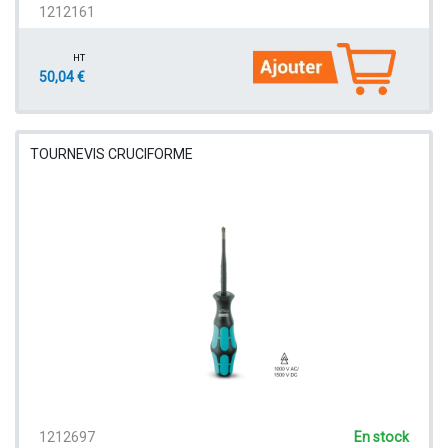
1212161
HT
50,04 €
TOURNEVIS CRUCIFORME
1212697
En stock