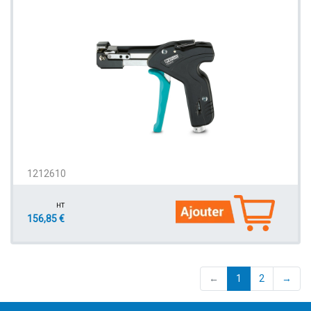
1212610
HT
156,85 €
(current)
←
1
2
→