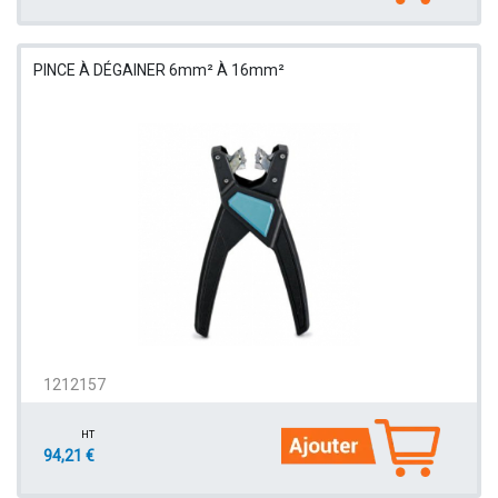
PINCE À DÉGAINER 6mm² À 16mm²
1212157
HT
94,21 €