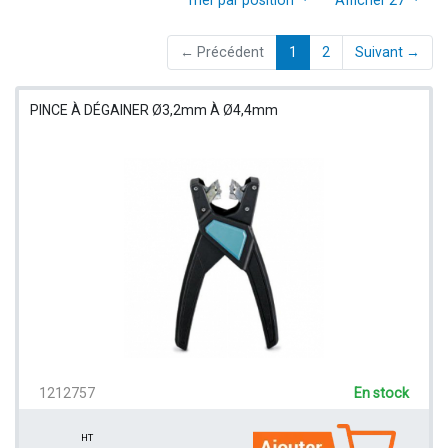
(current)
← Précédent
1
2
Suivant →
PINCE À DÉGAINER Ø3,2mm À Ø4,4mm
1212757
En stock
HT