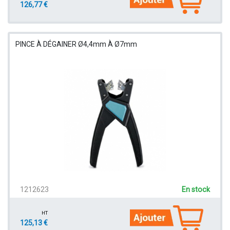
126,77 €
PINCE À DÉGAINER Ø4,4mm À Ø7mm
1212623
En stock
HT
125,13 €