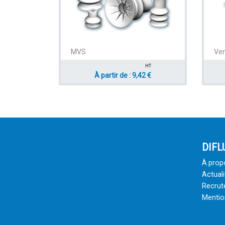
MVS
Ven
HT
À partir de : 9,42 €
DIFL
À prop
Actuali
Recru
Mentio