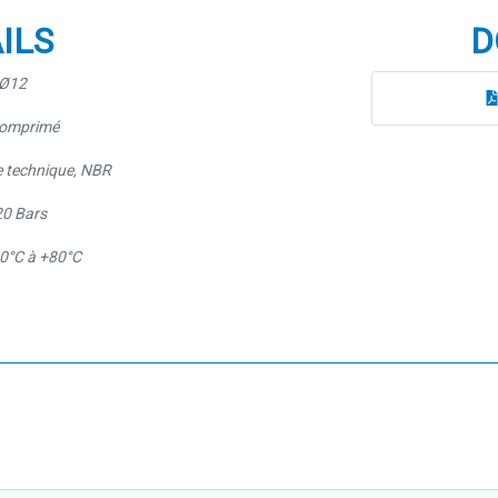
ILS
D
 Ø12
 comprimé
e technique, NBR
20 Bars
20°C à +80°C