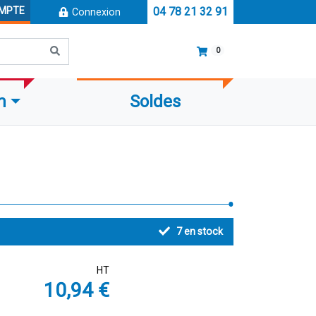
OMPTE
04 78 21 32 91
Connexion
0
m
Soldes
7
en stock
HT
10,94 €