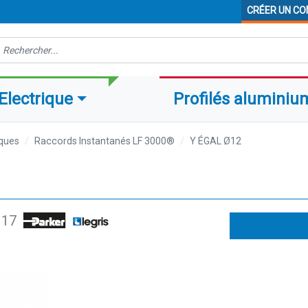
CRÉER UN C
echerche
Electrique
Profilés aluminiu
ques
Raccords Instantanés LF 3000®
Y ÉGAL Ø12
117