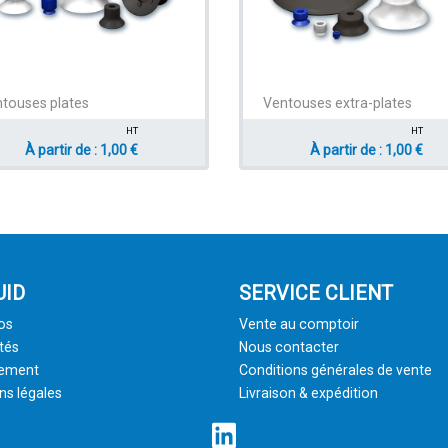
touses plates
Ventouses extra-plates
HT
HT
À partir de : 1,00 €
À partir de : 1,00 €
UID
SERVICE CLIENT
os
Vente au comptoir
tés
Nous contacter
tement
Conditions générales de vente
ns légales
Livraison & expédition