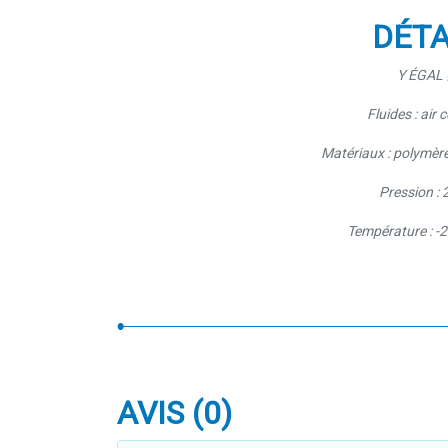
DÉTA
Y ÉGAL
Fluides : air
Matériaux : polymèr
Pression : 
Température : -
AVIS (0)