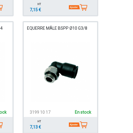
HT
7,15 €
/4
EQUERRE MÂLE BSPP Ø10 G3/8
tock
3199 10 17
En stock
HT
7,13 €