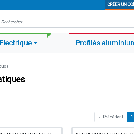
CRÉER UN C
echerche
Electrique
Profilés aluminiu
ques
atiques
← Précédent
1