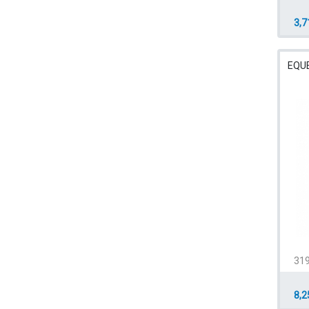
3,7
EQUE
319
8,2