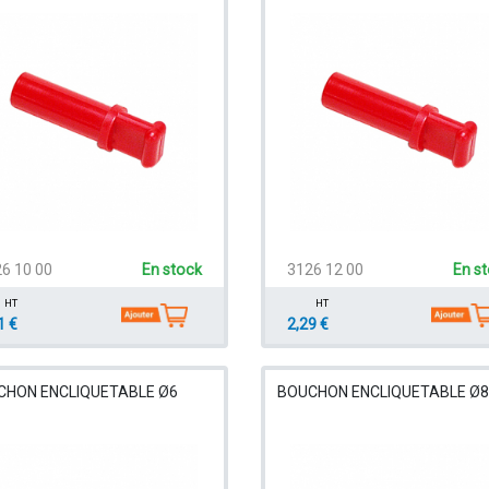
6 10 00
En stock
3126 12 00
En s
HT
HT
1 €
2,29 €
CHON ENCLIQUETABLE Ø6
BOUCHON ENCLIQUETABLE Ø8