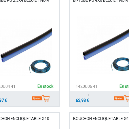
UBE PU 2.5X4 BLEU ET NOIR
BI-TUBE PU 4X6 BLEU ET NOIR
20U04 41
En stock
1420U06 41
En s
HT
HT
97 €
63,98 €
CHON ENCLIQUETABLE Ø10
BOUCHON ENCLIQUETABLE Ø1