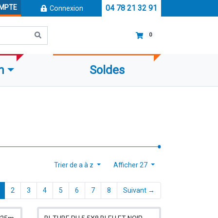
OMPTE
04 78 21 32 91
Connexion
0
m
Soldes
Trier de a à z
Afficher 27
(current)
2
3
4
5
6
7
8
Suivant →