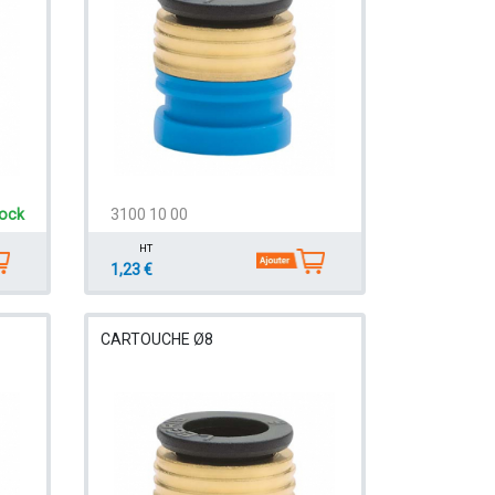
tock
3100 10 00
HT
1,23 €
CARTOUCHE Ø8