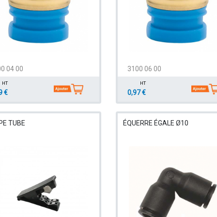
0 04 00
3100 06 00
HT
HT
9 €
0,97 €
PE TUBE
ÉQUERRE ÉGALE Ø10