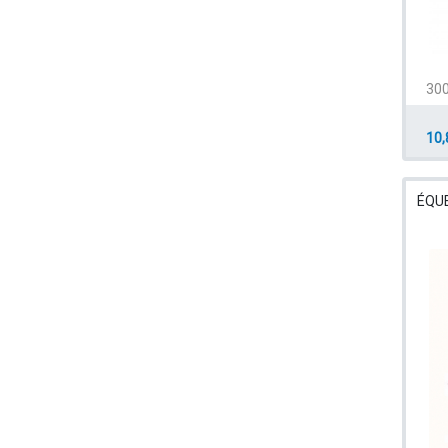
300
10,
ÉQU