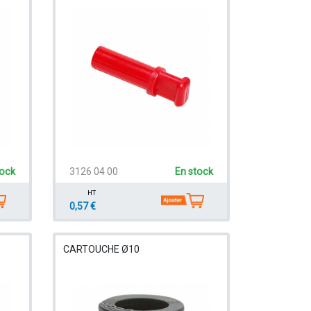
tock
3126 04 00
En stock
HT
0,57 €
CARTOUCHE Ø10