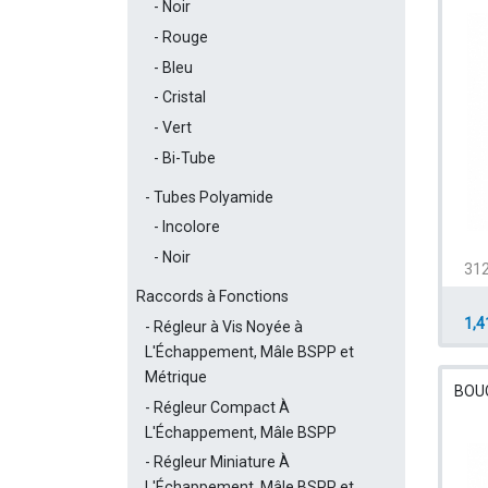
Noir
Rouge
Bleu
Cristal
Vert
Bi-Tube
Tubes Polyamide
Incolore
Noir
312
Raccords à Fonctions
1,4
Régleur à Vis Noyée à
L'Échappement, Mâle BSPP et
Métrique
BOU
Régleur Compact À
L'Échappement, Mâle BSPP
Régleur Miniature À
L'Échappement, Mâle BSPP et