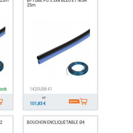
 25m
BI-TUBE PU 5.5X8 BLEU ET NOIR
25m
tock
1420U08 41
HT
101,83 €
2
BOUCHON ENCLIQUETABLE Ø4