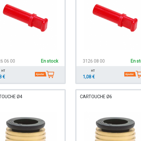
6 06 00
En stock
3126 08 00
En s
HT
HT
8 €
1,08 €
TOUCHE Ø4
CARTOUCHE Ø6