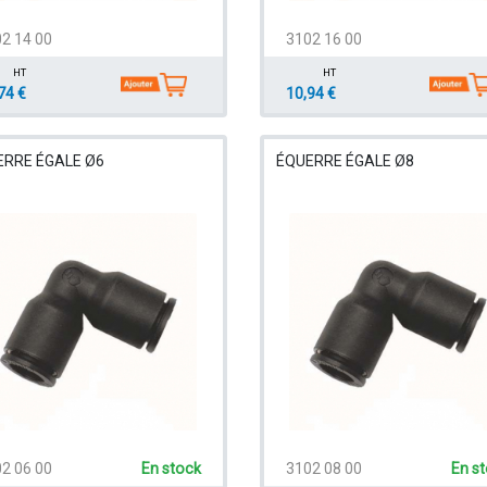
2 14 00
3102 16 00
HT
HT
74 €
10,94 €
ERRE ÉGALE Ø6
ÉQUERRE ÉGALE Ø8
2 06 00
En stock
3102 08 00
En s