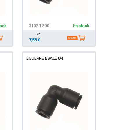
tock
3102 12 00
En stock
HT
7,53 €
ÉQUERRE ÉGALE Ø4