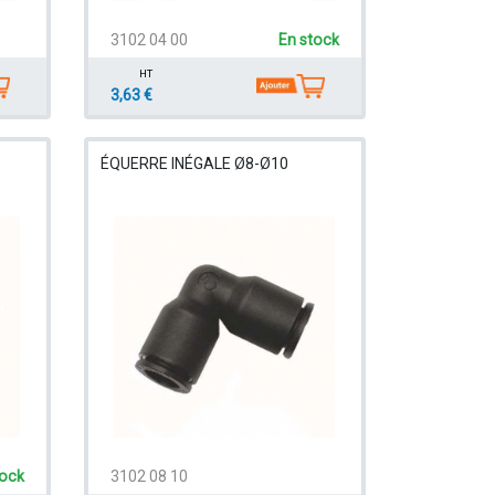
3102 04 00
En stock
HT
3,63 €
ÉQUERRE INÉGALE Ø8-Ø10
tock
3102 08 10