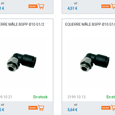
HT
HT
1 €
4,51 €
RRE MÂLE BSPP Ø10 G1/2
EQUERRE MÂLE BSPP Ø10 G1
9 10 21
En stock
3199 10 13
En s
HT
HT
5 €
5,64 €