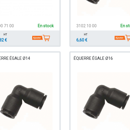
0 71 00
En stock
3102 10 00
En s
HT
HT
82 €
6,60 €
ERRE ÉGALE Ø14
ÉQUERRE ÉGALE Ø16