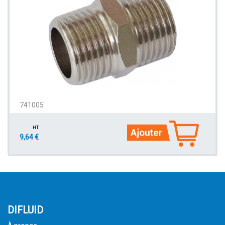
741005
HT
9,64 €
DIFLUID