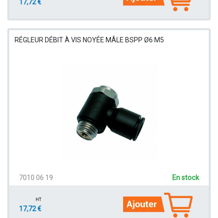
17,72 €
RÉGLEUR DÉBIT À VIS NOYÉE MÂLE BSPP Ø6 M5
7010 06 19
En stock
HT
17,72 €