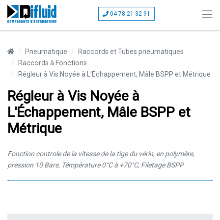
04 78 21 32 91
Pneumatique
Raccords et Tubes pneumatiques
Raccords à Fonctions
Régleur à Vis Noyée à L'Échappement, Mâle BSPP et Métrique
Régleur à Vis Noyée à
L'Échappement, Mâle BSPP et
Métrique
Fonction controle de la vitesse de la tige du vérin, en polymère,
pression 10 Bars, Témpérature 0°C à +70°C, Filetage BSPP