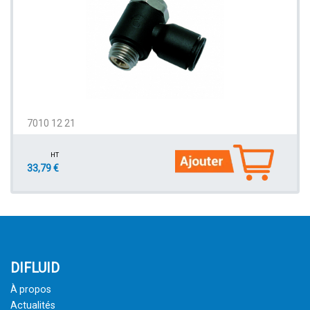
7010 12 21
HT
33,79 €
DIFLUID
À propos
Actualités