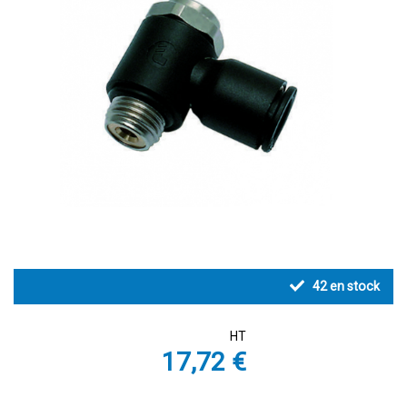
42
en stock
HT
17,72 €