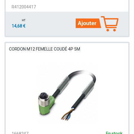
R412004417
HT
14,68 €
CORDON M12 FEMELLE COUDÉ 4P 5M
1668247
En stock