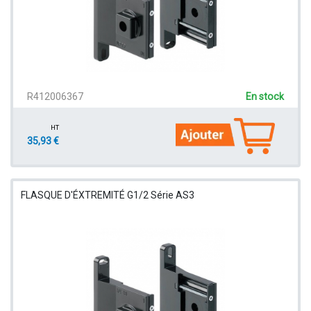
R412006367
En stock
HT
35,93 €
FLASQUE D'ÉXTREMITÉ G1/2 Série AS3