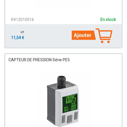
R412010016
En stock
HT
11,54 €
CAPTEUR DE PRESSION Série PE5