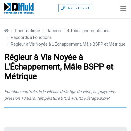
04 78 21 32 91
Pneumatique
Raccords et Tubes pneumatiques
Raccords à Fonctions
Régleur à Vis Noyée à L'Échappement, Mâle BSPP et Métrique
Régleur à Vis Noyée à
L'Échappement, Mâle BSPP et
Métrique
Fonction controle de la vitesse de la tige du vérin, en polymère,
pression 10 Bars, Témpérature 0°C à +70°C, Filetage BSPP