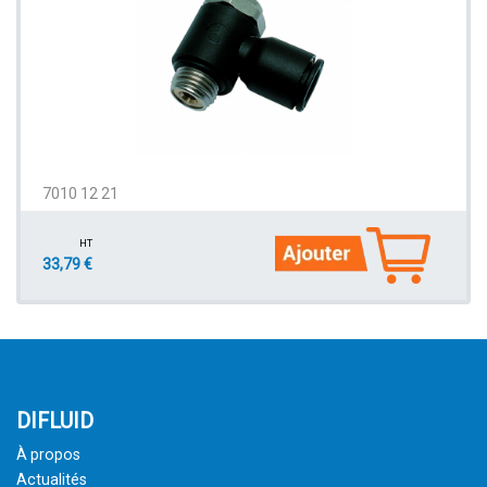
7010 12 21
HT
33,79 €
DIFLUID
À propos
Actualités