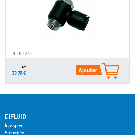
7010 12 21
HT
33,79 €
DIFLUID
À propos
Actualités