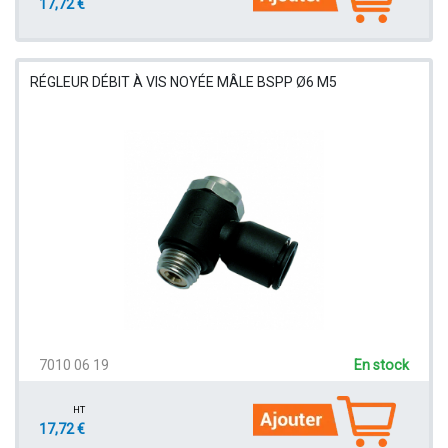
17,72 €
RÉGLEUR DÉBIT À VIS NOYÉE MÂLE BSPP Ø6 M5
7010 06 19
En stock
HT
17,72 €