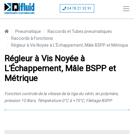
04 78 21 32 91
Pneumatique
Raccords et Tubes pneumatiques
Raccords à Fonctions
Régleur à Vis Noyée à L'Échappement, Mâle BSPP et Métrique
Régleur à Vis Noyée à
L'Échappement, Mâle BSPP et
Métrique
Fonction controle de la vitesse de la tige du vérin, en polymère,
pression 10 Bars, Témpérature 0°C à +70°C, Filetage BSPP