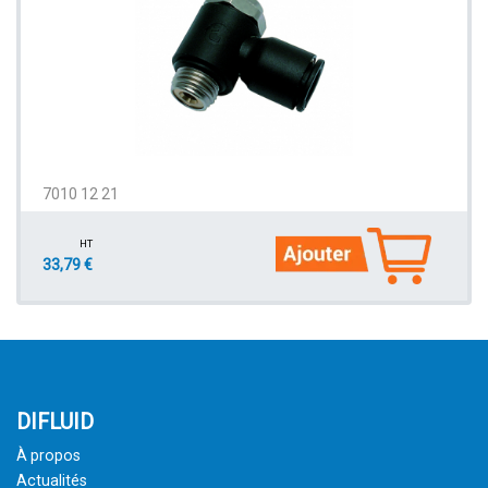
7010 12 21
HT
33,79 €
DIFLUID
À propos
Actualités