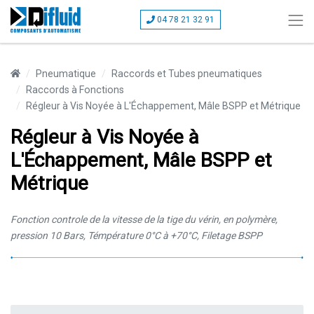
04 78 21 32 91
Pneumatique
Raccords et Tubes pneumatiques
Raccords à Fonctions
Régleur à Vis Noyée à L'Échappement, Mâle BSPP et Métrique
Régleur à Vis Noyée à
L'Échappement, Mâle BSPP et
Métrique
Fonction controle de la vitesse de la tige du vérin, en polymère,
pression 10 Bars, Témpérature 0°C à +70°C, Filetage BSPP