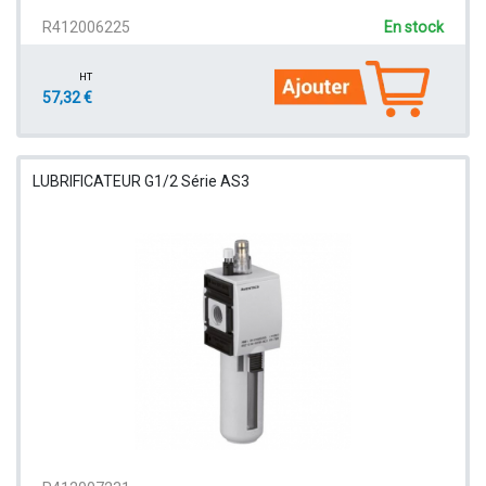
R412006225
En stock
HT
57,32 €
LUBRIFICATEUR G1/2 Série AS3