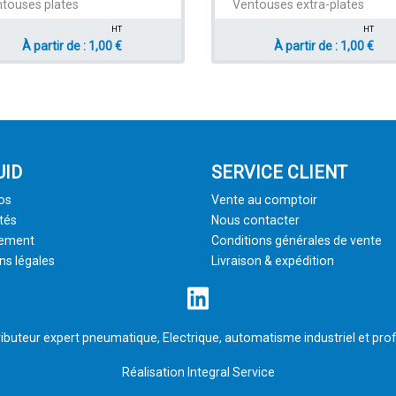
touses plates
Ventouses extra-plates
HT
HT
À partir de : 1,00 €
À partir de : 1,00 €
UID
SERVICE CLIENT
os
Vente au comptoir
tés
Nous contacter
tement
Conditions générales de vente
ns légales
Livraison & expédition
ributeur expert pneumatique, Electrique, automatisme industriel et prof
Réalisation
Integral Service