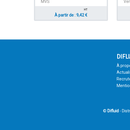
MVS
Ven
HT
À partir de : 9,42 €
DIFL
À prop
Actuali
Recru
Mentio
©
Difluid
- Dist