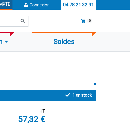
OMPTE
04 78 21 32 91
Connexion
0
m
Soldes
1
en stock
HT
57,32 €