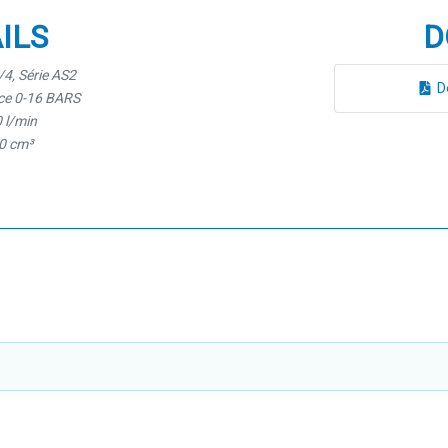
ILS
D
/4, Série AS2
D
ice 0-16 BARS
 l/min
0 cm³