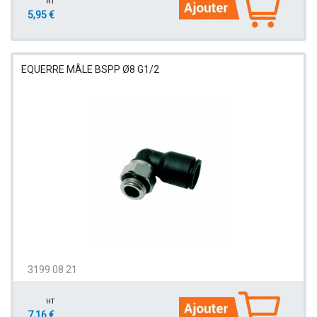
HT
5,95 €
EQUERRE MÂLE BSPP Ø8 G1/2
3199 08 21
HT
7,16 €