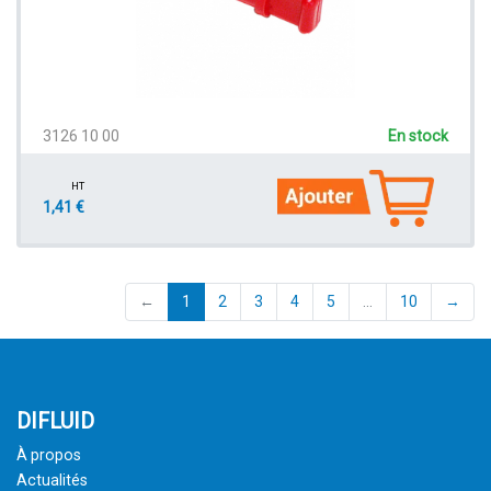
3126 10 00
En stock
HT
1,41 €
(current)
←
1
2
3
4
5
…
10
→
DIFLUID
À propos
Actualités