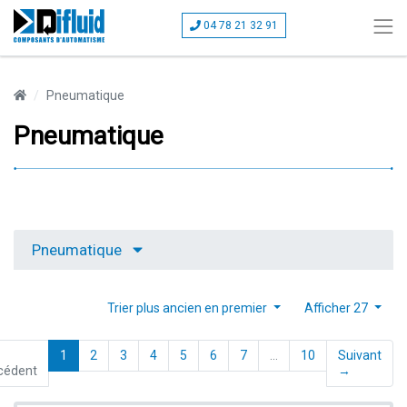
04 78 21 32 91
Pneumatique
Pneumatique
Pneumatique
Trier plus ancien en premier
Afficher 27
(current)
1
2
3
4
5
6
7
…
10
Suivant
cédent
→