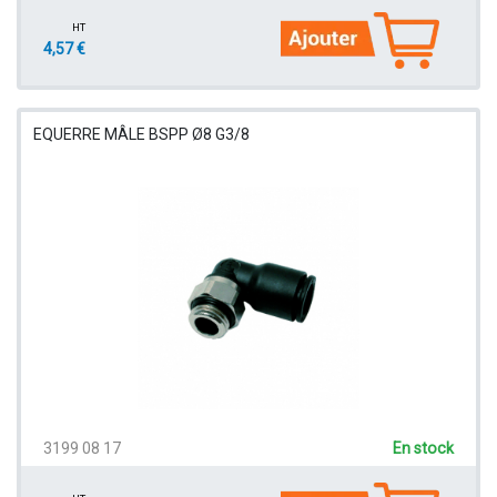
HT
4,57 €
EQUERRE MÂLE BSPP Ø8 G3/8
3199 08 17
En stock