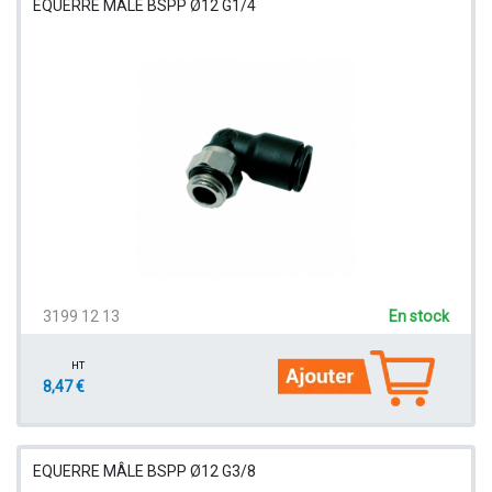
EQUERRE MÂLE BSPP Ø12 G1/4
3199 12 13
En stock
HT
8,47 €
EQUERRE MÂLE BSPP Ø12 G3/8