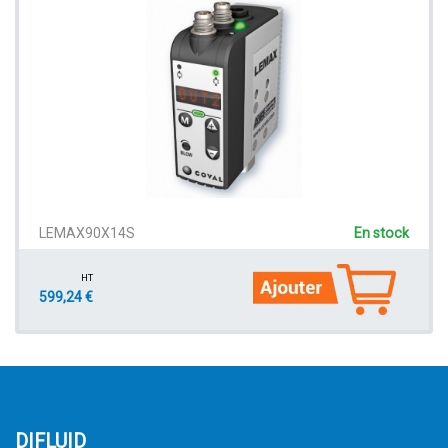
LEMAX90X14S
En stock
HT
599,24 €
DIFLUID