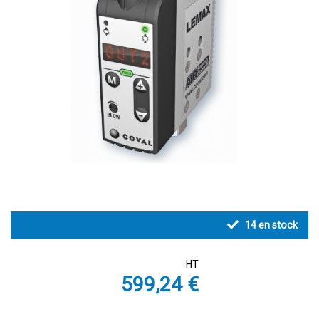
14
en stock
HT
599,24 €