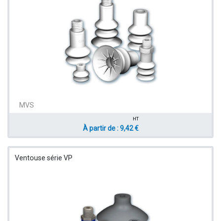
MVS
HT
À partir de : 9,42 €
Ventouse série VP