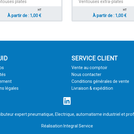
touses plates
Ventouses extra-plates
HT
HT
À partir de : 1,00 €
À partir de : 1,00 €
UID
SERVICE CLIENT
os
Vente au comptoir
tés
Nous contacter
tement
Conditions générales de vente
ns légales
Livraison & expédition
ributeur expert pneumatique, Electrique, automatisme industriel et prof
Réalisation
Integral Service