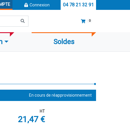
OMPTE
04 78 21 32 91
Connexion
0
m
Soldes
En cours de réapprovisionnement
HT
21,47 €