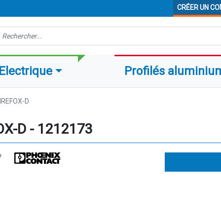
CRÉER UN C
echerche
Electrique
Profilés aluminiu
IREFOX-D
X-D - 1212173
7