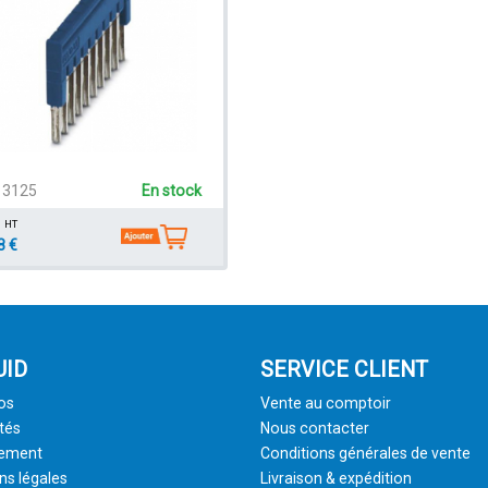
13125
En stock
HT
8 €
UID
SERVICE CLIENT
os
Vente au comptoir
tés
Nous contacter
tement
Conditions générales de vente
ns légales
Livraison & expédition