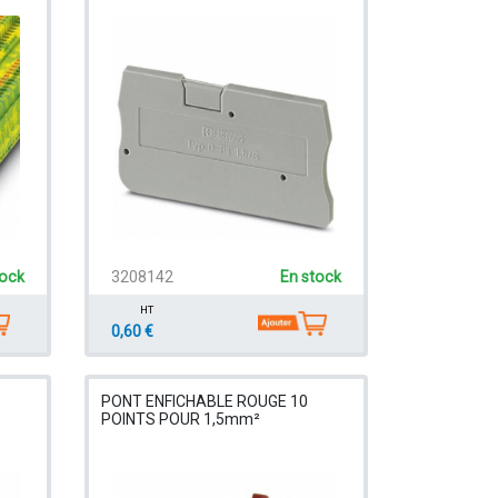
tock
3208142
En stock
HT
0,60 €
PONT ENFICHABLE ROUGE 10
POINTS POUR 1,5mm²