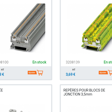
08100
En stock
3208139
En s
HT
HT
3 €
3,69 €
ÉE
REPÈRES POUR BLOCS DE
JONCTION 3,5mm