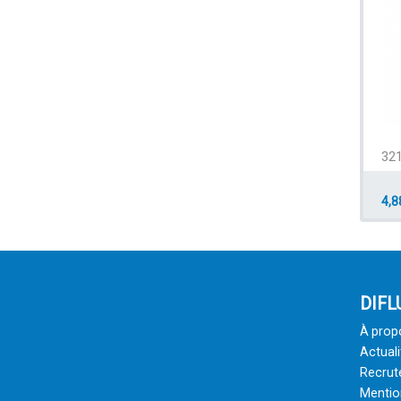
32
4,8
DIFL
À prop
Actuali
Recru
Mentio