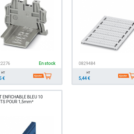
22276
En stock
0829484
HT
HT
5 €
5,44 €
 ENFICHABLE BLEU 10
NTS POUR 1,5mm²