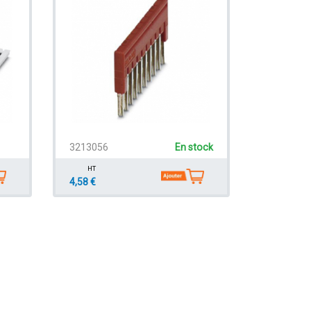
3213056
En stock
HT
4,58 €