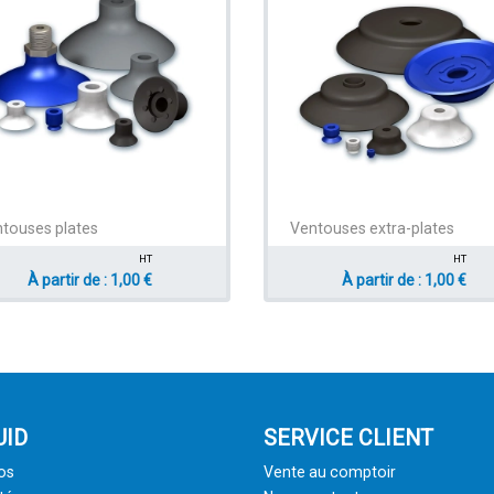
touses plates
Ventouses extra-plates
HT
HT
À partir de : 1,00 €
À partir de : 1,00 €
UID
SERVICE CLIENT
os
Vente au comptoir