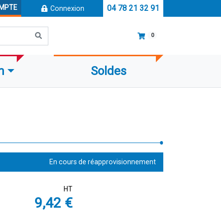
OMPTE
04 78 21 32 91
Connexion
0
m
Soldes
En cours de réapprovisionnement
HT
9,42 €