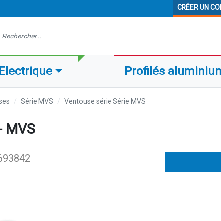
CRÉER UN C
echerche
Electrique
Profilés aluminiu
ses
Série MVS
Ventouse série Série MVS
 - MVS
693842