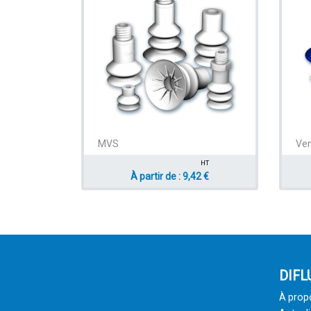
MVS
Ven
HT
À partir de : 9,42 €
DIFL
À prop