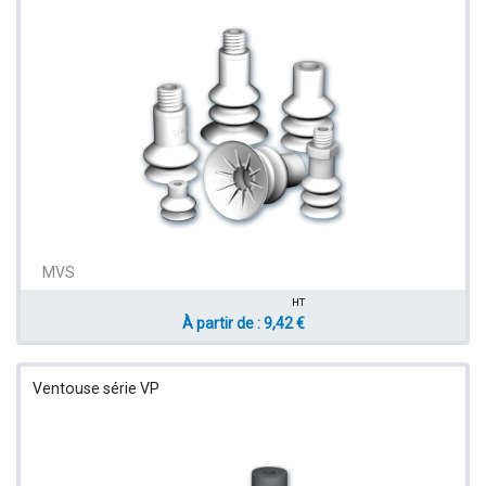
MVS
HT
À partir de : 9,42 €
Ventouse série VP