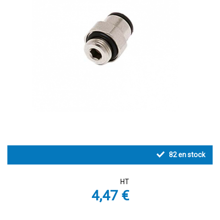
82
en stock
HT
4,47 €