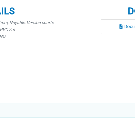
ILS
D
.5mm, Noyable, Version courte
Docum
e PVC 2m
 NO