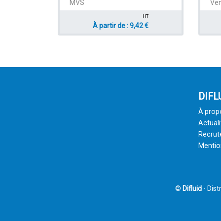
MVS
Ven
HT
À partir de : 9,42 €
DIFL
À prop
Actuali
Recru
Mentio
©
Difluid
- Dist