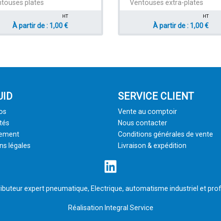
touses plates
Ventouses extra-plates
HT
HT
À partir de : 1,00 €
À partir de : 1,00 €
UID
SERVICE CLIENT
os
Vente au comptoir
tés
Nous contacter
tement
Conditions générales de vente
ns légales
Livraison & expédition
ributeur expert pneumatique, Electrique, automatisme industriel et prof
Réalisation
Integral Service