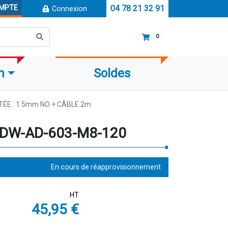
OMPTE
04 78 21 32 91
Connexion
0
m
Soldes
ÉE : 1.5mm NO + CÂBLE 2m
 DW-AD-603-M8-120
En cours de réapprovisionnement
HT
45,95 €