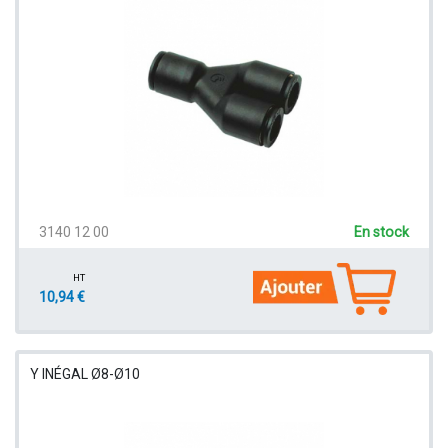
3140 12 00
En stock
HT
10,94 €
Y INÉGAL Ø8-Ø10