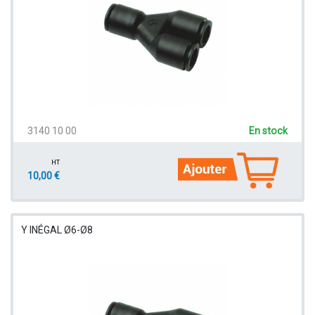
3140 10 00
En stock
HT
10,00 €
Y INÉGAL Ø6-Ø8