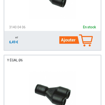
3140 04 06
En stock
HT
6,49 €
Y ÉGAL Ø6