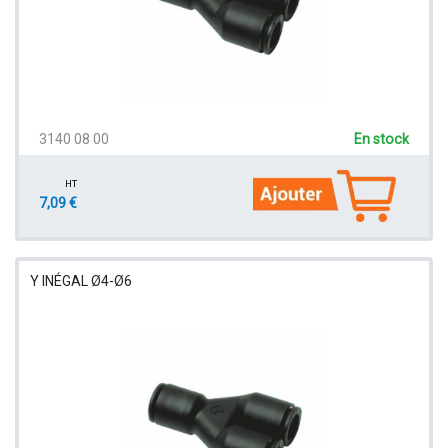
3140 08 00
En stock
HT
7,09 €
Y INÉGAL Ø4-Ø6