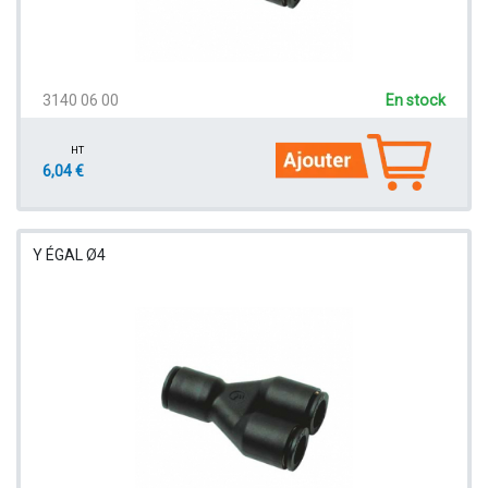
3140 06 00
En stock
HT
6,04 €
Y ÉGAL Ø4