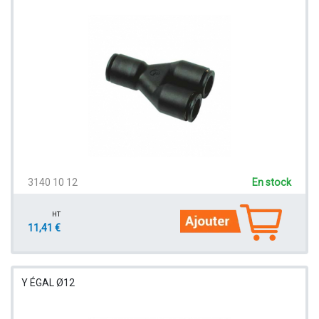
3140 10 12
En stock
HT
11,41 €
Y ÉGAL Ø12